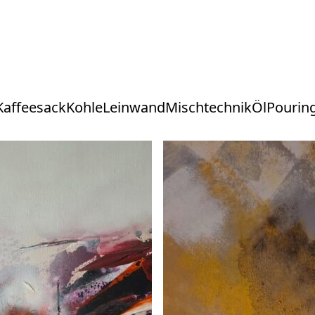
Kaffeesack
Kohle
Leinwand
Mischtechnik
Öl
Pourin