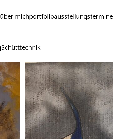
über mich
portfolio
ausstellungstermine
g
Schütttechnik